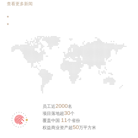
查看更多新闻
企业参访、迎新晚宴两大篇章。东立控股集团董事长、香港中文
大学 EMBA（中文）西南校友会会长唐忠伟全程出席本次活动并
*
致辞。
*
2000
员工近
名
30
项目落地超
个
11
覆盖中国
个省份
50
权益商业资产超
万平方米