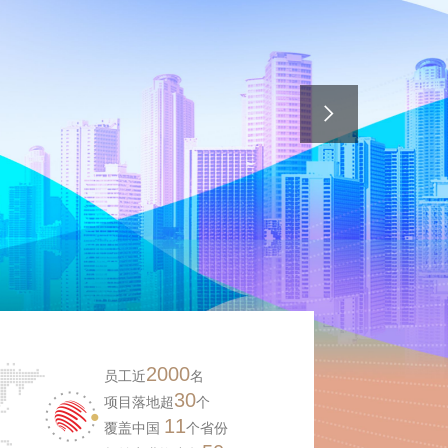
2000
员工近
名
30
项目落地超
个
11
覆盖中国
个省份